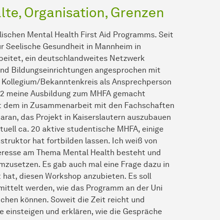
lte, Organisation, Grenzen
lischen Mental Health First Aid Programms. Seit
ür Seelische Gesundheit in Mannheim in
rbeitet, ein deutschlandweites Netzwerk
nd Bildungseinrichtungen angesprochen mit
m Kollegium/Bekanntenkreis als Ansprechperson
022 meine Ausbildung zum MHFA gemacht
eit dem in Zusammenarbeit mit den Fachschaften
an, das Projekt in Kaiserslautern auszubauen
uell ca. 20 aktive studentische MHFA, einige
struktor hat fortbilden lassen. Ich weiß von
teresse am Thema Mental Health besteht und
mzusetzen. Es gab auch mal eine Frage dazu in
 hat, diesen Workshop anzubieten. Es soll
mittelt werden, wie das Programm an der Uni
hen können. Soweit die Zeit reicht und
ie einsteigen und erklären, wie die Gespräche