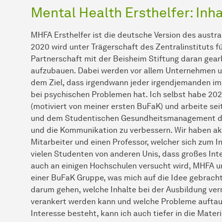
Mental Health Ersthelfer: Inha
MHFA Ersthelfer ist die deutsche Version des austra
2020 wird unter Trägerschaft des Zentralinstituts f
Partnerschaft mit der Beisheim Stiftung daran gea
aufzubauen. Dabei werden vor allem Unternehmen u
dem Ziel, dass irgendwann jeder irgendjemanden i
bei psychischen Problemen hat. Ich selbst habe 2
(motiviert von meiner ersten BuFaK) und arbeite s
und dem Studentischen Gesundheitsmanagement dar
und die Kommunikation zu verbessern. Wir haben akt
Mitarbeiter und einen Professor, welcher sich zum In
vielen Studenten von anderen Unis, dass großes In
auch an einigen Hochschulen versucht wird, MHFA u
einer BuFaK Gruppe, was mich auf die Idee gebracht
darum gehen, welche Inhalte bei der Ausbildung ver
verankert werden kann und welche Probleme auftauc
Interesse besteht, kann ich auch tiefer in die Mater