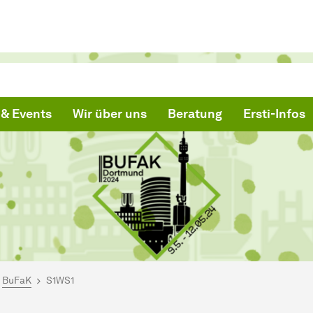
& Events
Wir über uns
Beratung
Ersti-Infos
ind hier:
artseite
BuFaK
S1WS1