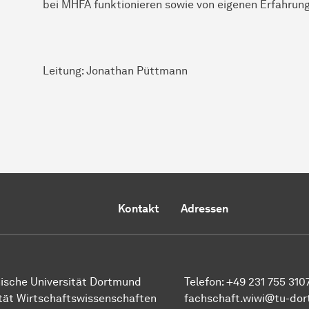
bei MHFA funktionieren sowie von eigenen Erfahrun
Leitung: Jonathan Püttmann
Kontakt
Adressen
sche Uni­ver­si­tät Dort­mund
Telefon:
+49 231 755 310
tät Wirtschafts­wissen­schaften
fachschaft.wiwi@tu-do