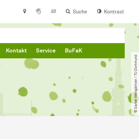
Suche
Kontrast
Kontakt
Service
BuFaK
© Daniel Weingärtner ​/​ TU Dortmund