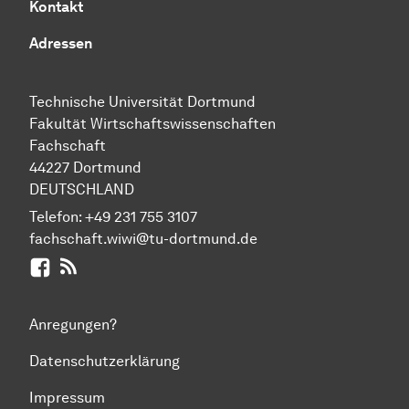
Kontakt
Adressen
Technische Uni­ver­si­tät Dort­mund
Fakultät Wirtschafts­wissen­schaften
Fachschaft
44227 Dort­mund
DEUTSCHLAND
Telefon:
+49 231 755 3107
fachschaft.wiwi@tu-dortmund.de
Facebook
RSS-Feed
Anregungen?
Datenschutzerklärung
Impressum