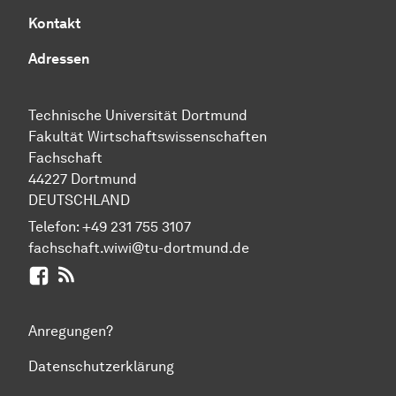
Kontakt
Adressen
Technische Uni­ver­si­tät Dort­mund
Fakultät Wirtschafts­wissen­schaften
Fachschaft
44227 Dort­mund
DEUTSCHLAND
Telefon:
+49 231 755 3107
fachschaft.wiwi@tu-dortmund.de
Facebook
RSS-Feed
Anregungen?
Datenschutzerklärung