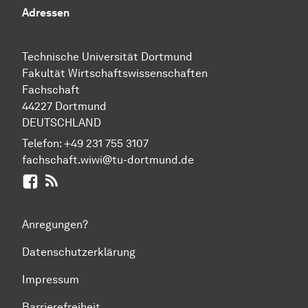
Adressen
Technische Uni­ver­si­tät Dort­mund
Fakultät Wirtschafts­wissen­schaften
Fachschaft
44227 Dort­mund
DEUTSCHLAND
Telefon:
+49 231 755 3107
fachschaft.wiwi@tu-dortmund.de
Facebook
RSS-Feed
Anregungen?
Datenschutzerklärung
Impressum
Barrierefreiheit