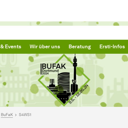
& Events
Wir über uns
Beratung
Ersti-Infos
ind hier:
artseite
BuFaK
S4WS1