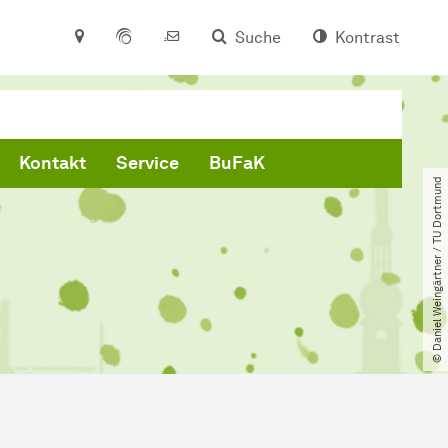
Suche
Kontrast
Kontakt
Service
BuFaK
© Daniel Weingärtner ​/​ TU Dortmund